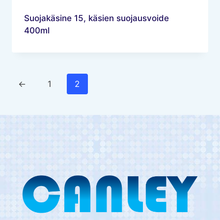
Suojakäsine 15, käsien suojausvoide
400ml
←
1
2