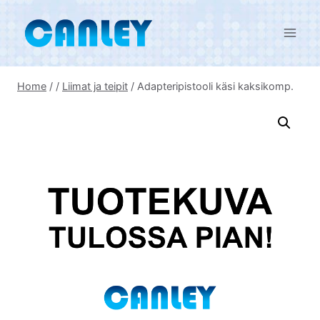
Skip
to
content
Home
/
/
Liimat ja teipit
/
Adapteripistooli käsi kaksikomp.