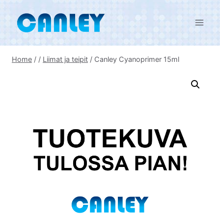
Skip
to
content
Home
/
/
Liimat ja teipit
/
Canley Cyanoprimer 15ml