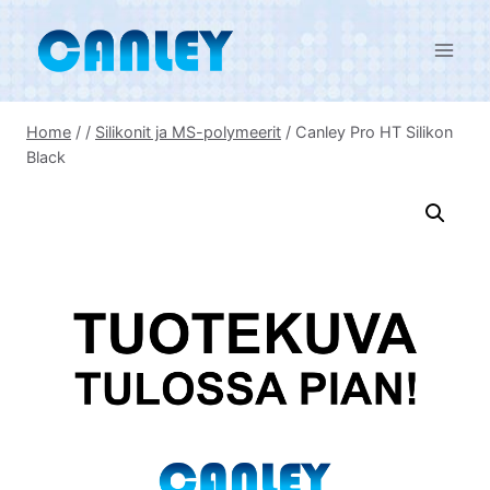
Skip
to
content
Home
/
/
Silikonit ja MS-polymeerit
/
Canley Pro HT Silikon
Black