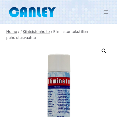
Skip
to
content
Home
/
/
Kiinteistönhoito
/
Eliminator tekstiilien
puhdistusvaahto