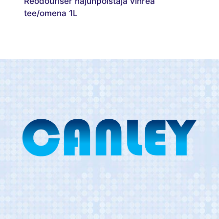
Reodouriser hajunpoistaja vihreä
tee/omena 1L