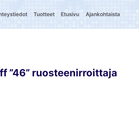
hteystiedot
Tuotteet
Etusivu
Ajankohtaista
f ”46” ruosteenirroittaja