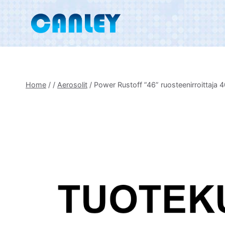
Skip
to
content
Home
/
/
Aerosolit
/
Power Rustoff ”46” ruosteenirroittaja 