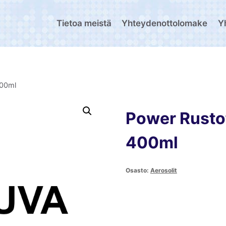
Tietoa meistä
Yhteydenottolomake
Y
400ml
Power Rustof
400ml
Osasto:
Aerosolit