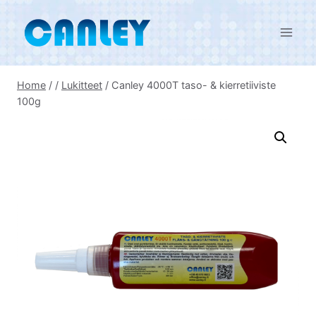
Skip
to
content
Home
/
/
Lukitteet
/
Canley 4000T taso- & kierretiiviste
100g