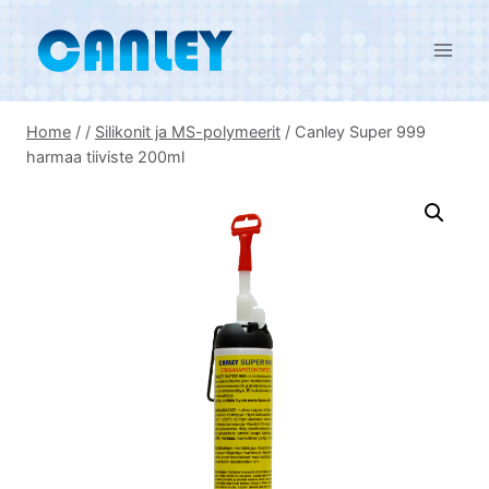
Skip
to
content
Home
/
/
Silikonit ja MS-polymeerit
/
Canley Super 999
harmaa tiiviste 200ml