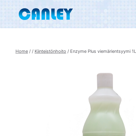
Skip
to
content
Home
/
/
Kiinteistönhoito
/
Enzyme Plus viemärientsyymi 1