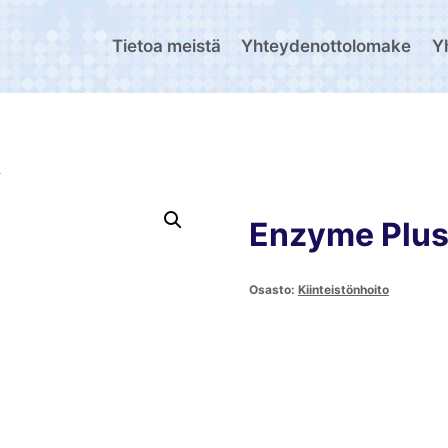
Tietoa meistä
Yhteydenottolomake
Y
L
Enzyme Plus
Osasto:
Kiinteistönhoito