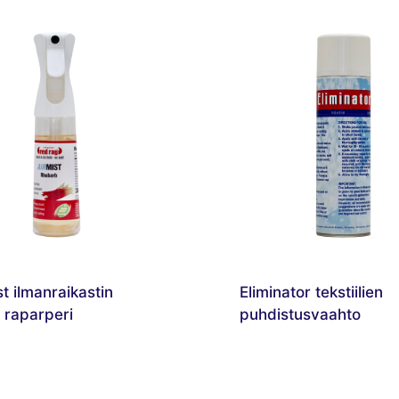
st ilmanraikastin
Eliminator tekstiilien
 raparperi
puhdistusvaahto